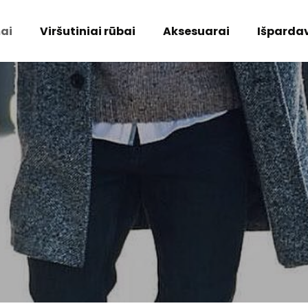
ai
Viršutiniai rūbai
Aksesuarai
Išparda